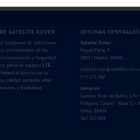
RE SATELITE ROVER
OFICINAS CENTRALES
s creadores de soluciones
Satelite Rover
los profesionales de las
Miguel Fleta, 9
omunicaciones y Seguridad.
28037 Madrid, SPAIN
tra gama de equipos
LTE
sateliterover@sateliterover.
Protect
proporcionan la
913 272 500
a calidad, aunando altas
aciones y durabilidad.
Almacén
Camino Viejo de Buñol, S/N 
Polígono Catalá – Nave 5 – 
Chiva, SPAIN
962 522 094