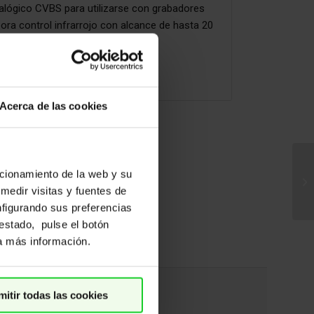
lógico CVBS para utilizarse con grabadores
ora control infrarrojo con alcance de hasta 20
filtro IR-CUT.
suario
Acerca de las cookies
ncionamiento de la web y su
 medir visitas y fuentes de
nfigurando sus preferencias
restado, pulse el botón
ra más información.
mitir todas las cookies