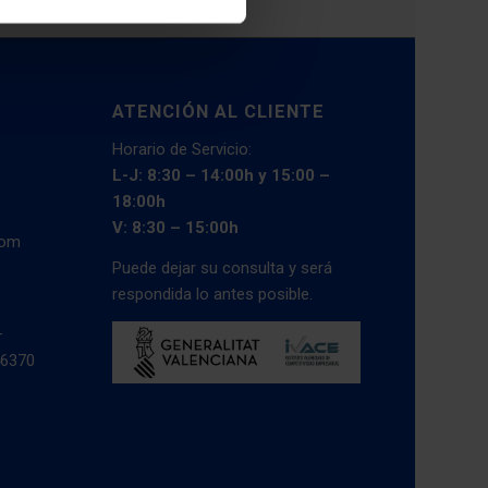
ATENCIÓN AL CLIENTE
Horario de Servicio:
L-J: 8:30 – 14:00h y 15:00 –
18:00h
V: 8:30 – 15:00h
com
Puede dejar su consulta y será
respondida lo antes posible.
–
46370