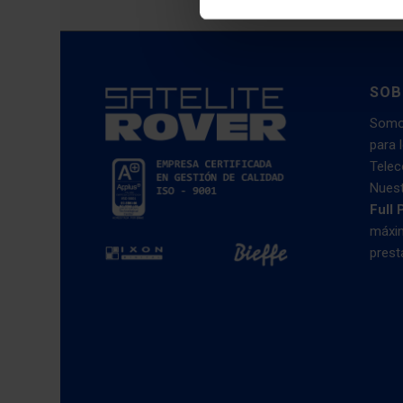
SOB
Somo
para 
Telec
Nues
Full 
máxim
prest