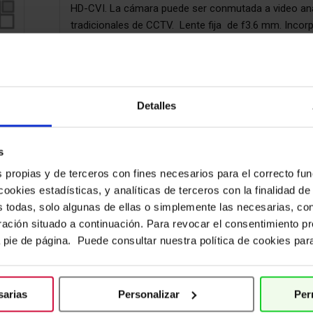
HD-CVI. La cámara puede ser conmutada a video ana
tradicionales de CCTV. Lente fija de f3.6 mm. Incorp
m y filtro IR-CUT. Control de exposición automática y 
Hoja Técnica
Manual U
Detalles
s
s propias y de terceros con fines necesarios para el correcto fu
cookies estadísticas, y analíticas de terceros con la finalidad de
s todas, solo algunas de ellas o simplemente las necesarias, co
uración situado a continuación. Para revocar el consentimiento p
a pie de página. Puede consultar nuestra política de cookies pa
sarias
Personalizar
Per