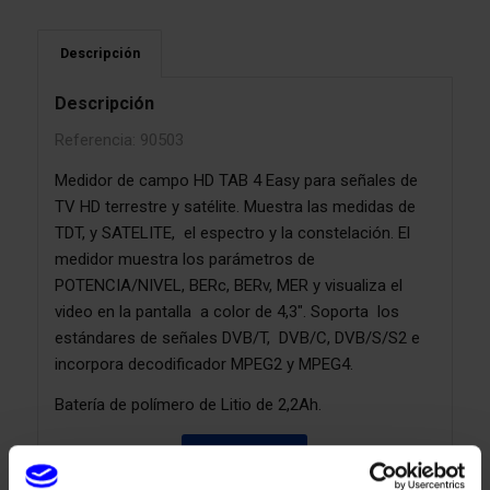
Descripción
Descripción
Referencia: 90503
Medidor de campo HD TAB 4 Easy para señales de
TV HD terrestre y satélite. Muestra las medidas de
TDT, y SATELITE, el espectro y la constelación. El
medidor
muestra los parámetros de
POTENCIA/NIVEL, BERc, BERv, MER y visualiza el
video en la pantalla a color de 4,3″. Soporta los
estándares de señales DVB/T, DVB/C, DVB/S/S2 e
incorpora decodificador MPEG2 y MPEG4.
Batería de polímero de Litio de 2,2Ah.
Hoja Técnica